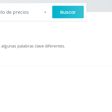
Buscar
lo de precios
 algunas palabras clave diferentes.
s
,
3D Designs
,
3D Home Design
,
3D House Design
,
AI Tool
,