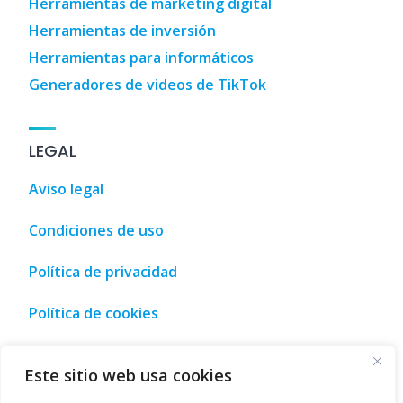
Herramientas de marketing digital
Herramientas de inversión
Herramientas para informáticos
Generadores de videos de TikTok
LEGAL
Aviso legal
Condiciones de uso
Política de privacidad
Política de cookies
 Coches
,
3D Designs
,
3D Home Design
,
3D House Design
,
A
Este sitio web usa cookies